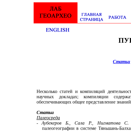
ПУ
Статьи
Несколько статей и компиляций деятельнос
научных докладах; компиляции содержа
обеспечивающих общее представление знаний 
Статьи
П
алеосреда
-
Аубекеров Б., Сала Р., Нигматова С.
п
алеогеографии в
с
истеме Тяньшань-Балх