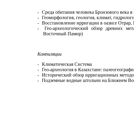
-
Среда обитания человека Бронзового века в
-
Геоморфология, геология, климат, гидролог
-
Восстановление ирригации в оазисе Отрар, 
-
Гео-археологический обзор древних ме
Восточный Памир)
Компиляции
-
Климатическая Система
-
Гео-археология в Казахстане: палеогеограф
-
Исторический обзор ирригационных методо
-
Подземные водные штольни на Ближнем Вос