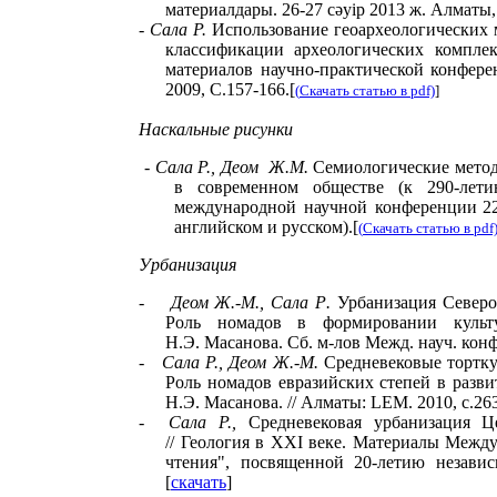
материалдары. 26-27 сәуiр 2013 ж. Алматы,
-
Сала Р.
Использование геоархеологических 
классификации археологических компле
материалов научно-практической конфере
2009,
C
.157-166.
[
(
Скачать статью
в
pdf)
]
Наскальные рисунки
- Сала
Р.,
Деом
Ж.М.
Семиологические методы
в современном обществе
(
к 290-лет
международной научной конференции
2
английском и русском).
[
(
Скачать статью
в
pdf
У
рбанизация
-
Деом Ж
.-
М
.,
Сала Р
.
Урбанизация Северо
Роль номадов в формировании культу
Н.Э. Масанова. Сб. м-лов Межд. науч. конф
-
Сала Р., Деом Ж.-М.
Средневековые тортку
Роль номадов евразийских степей в разв
Н.Э. Масанова. // Алматы:
LEM
. 2010, с.26
-
Сала Р.,
Cредневековая урбанизация
Ц
//
Геология в
XXI
веке
.
Материалы Междун
чтения", посвященной 20-летию независ
[
скачать
]