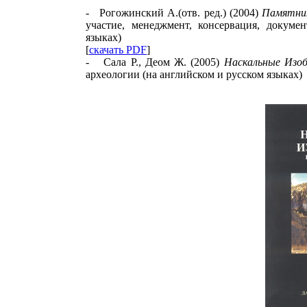
-
Рогожинский
A
.(
отв.
ред
.
) (2004)
Памятни
участие, менеджмент, консервация, докумен
языках)
[
скачать
PDF
]
-
Сала Р., Деом Ж. (2005)
Наскальные Изо
археологии (на английском и русском языках)