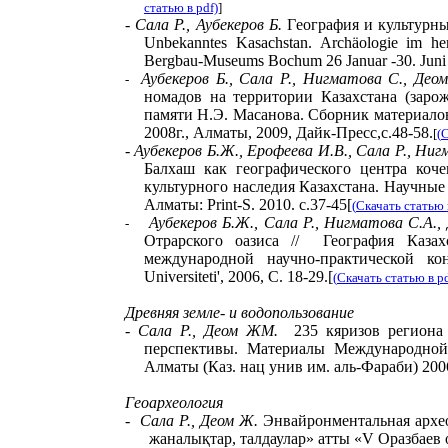
статью
в
pdf)
]
-
Сала
Р.
,
Аубекеров Б.
Г
еография и культур
Unbekanntes Kasachstan. Archäologie im he
Bergbau-Museums Bochum 26 Januar -30. Juni 
Аубекеров Б., Сала Р., Нигматова С., Део
-
номадов на территории Казахстана (заро
памяти Н.Э. Масанова. Сборник материало
2008г., Алматы, 2009, Дайк-Пресс,
c
.48-58.
[
(
С
-
Аубекеров Б.Ж., Ерофеева И.В., Сала Р., Ниг
Балхаш как географического центра коч
культурного наследия Казахстана. Научные
Алматы: Print-S. 2010. c.37-45[
(
Скачать статью
Аубекеров Б.Ж., Сала Р., Нигматова С.А.,
-
Отрарского оазиса // География Казах
международной научно-практической к
Universiteti
'
, 2006, С. 18-29.
[
(
Скачать статью
в
pd
Древняя земле- и водопользование
-
Сала
Р.
, Деом
ЖМ.
235 кяризов региона
перспективы. Материалы Международной 
Алматы (Каз. нац унив им. аль-Фараби) 2006
Геоархеология
-
Сала Р., Деом Ж.
Энвайронментальная археол
жаналықтар, талдаулар» атты «V Оразбаев