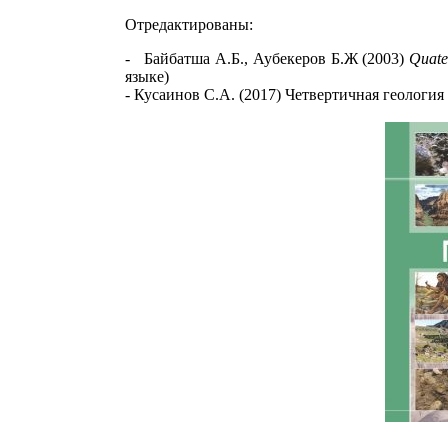
Отредактированы:
-
Байбатша А
.
Б
.
,
Аубекеров Б
.
Ж
(2003)
Quat
языке)
- Кусaинов С.A. (2017) Четвертичнaя геология 